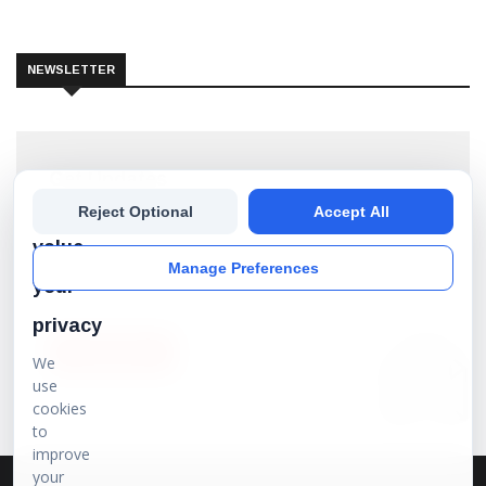
NEWSLETTER
Get Updates
We
Reject Optional
Accept All
Subscribe our newsletter to get the best stories into
your inbox!
value
Manage Preferences
your
privacy
SUBSCRIBE
We
use
cookies
to
improve
your