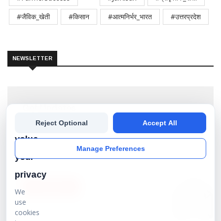
#जैविक_खेती
#किसान
#आत्मनिर्भर_भारत
#उत्तरप्रदेश
NEWSLETTER
Get Updates
We
Reject Optional
Accept All
Subscribe our newsletter to get the best stories into
your inbox!
value
Manage Preferences
your
privacy
SUBSCRIBE
We
use
cookies