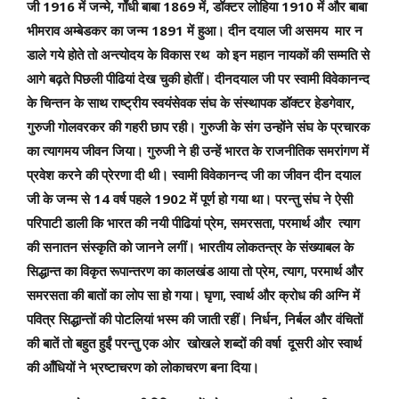
1916
,
1869
,
1910
जी
में जन्मे
गाँधी बाबा
में
डॉक्टर लोहिया
में और बाबा
1891
भीमराव अम्बेडकर का जन्म
में हुआ। दीन दयाल जी असमय मार न
डाले गये होते तो अन्त्योदय के विकास रथ को इन महान नायकों की सम्मति से
आगे बढ़ते पिछली पीढियां देख चुकी होतीं। दीनदयाल जी पर स्वामी विवेकानन्द
,
के चिन्तन के साथ राष्ट्रीय स्वयंसेवक संघ के संस्थापक डॉक्टर हेडगेवार
गुरुजी गोलवरकर की गहरी छाप रही। गुरुजी के संग उन्होंने संघ के प्रचारक
का त्यागमय जीवन जिया। गुरुजी ने ही उन्हें भारत के राजनीतिक समरांगण में
प्रवेश करने की प्रेरणा दी थी। स्वामी विवेकानन्द जी का जीवन दीन दयाल
14
1902
जी के जन्म से
वर्ष पहले
में पूर्ण हो गया था। परन्तु संघ ने ऐसी
,
,
परिपाटी डाली कि भारत की नयी पीढियां प्रेम
समरसता
परमार्थ और त्याग
की सनातन संस्कृति को जानने लगीं। भारतीय लोकतन्त्र के संख्याबल के
,
,
सिद्धान्त का विकृत रूपान्तरण का कालखंड आया तो प्रेम
त्याग
परमार्थ और
,
समरसता की बातों का लोप सा हो गया। घृणा
स्वार्थ और क्रोध की अग्नि में
,
पवित्र सिद्धान्तों की पोटलियां भस्म की जाती रहीं। निर्धन
निर्बल और वंचितों
की बातें तो बहुत हुईं परन्तु एक ओर खोखले शब्दों की वर्षा दूसरी ओर स्वार्थ
की आँधियों ने भ्रष्टाचरण को लोकाचरण बना दिया।