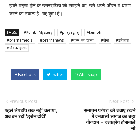
हमारे मनुष्य होने के उत्तरदायित्व को समझने का, उसे अपने जीवन में धारण
करने का संकल्प है....यह कुम्भ है।
TAGS:
#KumbhMystery
#prayagraj
#kumbh
#prernamedia
#prernanews
#कुम्भ_का_रहस्य
#लेख
#इतिहास
#जीवनसंहारक
Facebook
Twitter
Whatsapp
Previous Post
Next Post
पहले लैपटॉप तक नहीं चलाया,
सनातन परंपरा को बचाए रखने
अब बन रहीं ‘ड्रोन दीदी’
में वनवासी समाज का बड़ा
योगदान – दत्तात्रेय होसबाले
जी