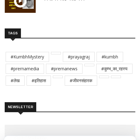
TAGS
#KumbhMystery
#prayagraj
#kumbh
#prernamedia
#prernanews
#कुम्भ_का_रहस्य
#लेख
#इतिहास
#जीवनसंहारक
NEWSLETTER
Get Updates