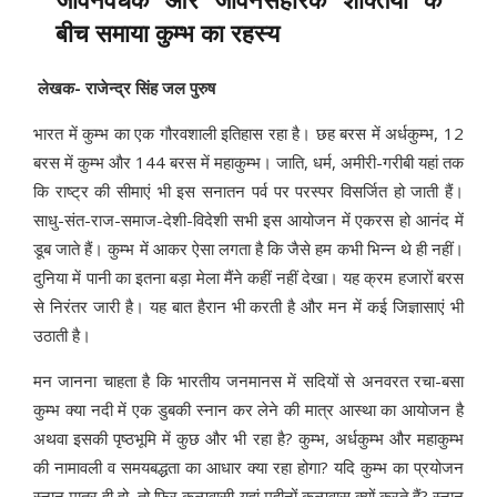
जीवनवर्धक और जीवनसंहारक शक्तियों के
बीच समाया कुम्भ का रहस्य
लेखक- राजेन्द्र सिंह जल पुरुष
भारत में कुम्भ का एक गौरवशाली इतिहास रहा है। छह बरस में अर्धकुम्भ, 12
बरस में कुम्भ और 144 बरस में महाकुम्भ। जाति, धर्म, अमीरी-गरीबी यहां तक
कि राष्ट्र की सीमाएं भी इस सनातन पर्व पर परस्पर विसर्जित हो जाती हैं।
साधु-संत-राज-समाज-देशी-विदेशी सभी इस आयोजन में एकरस हो आनंद में
डूब जाते हैं। कुम्भ में आकर ऐसा लगता है कि जैसे हम कभी भिन्न थे ही नहीं।
दुनिया में पानी का इतना बड़ा मेला मैंने कहीं नहीं देखा। यह क्रम हजारों बरस
से निरंतर जारी है। यह बात हैरान भी करती है और मन में कई जिज्ञासाएं भी
उठाती है।
मन जानना चाहता है कि भारतीय जनमानस में सदियों से अनवरत रचा-बसा
कुम्भ क्या नदी में एक डुबकी स्नान कर लेने की मात्र आस्था का आयोजन है
अथवा इसकी पृष्ठभूमि में कुछ और भी रहा है? कुम्भ, अर्धकुम्भ और महाकुम्भ
की नामावली व समयबद्धता का आधार क्या रहा होगा? यदि कुम्भ का प्रयोजन
स्नान मात्र ही हो, तो फिर कल्पवासी यहां महीनों कल्पवास क्यों करते हैं? स्नान