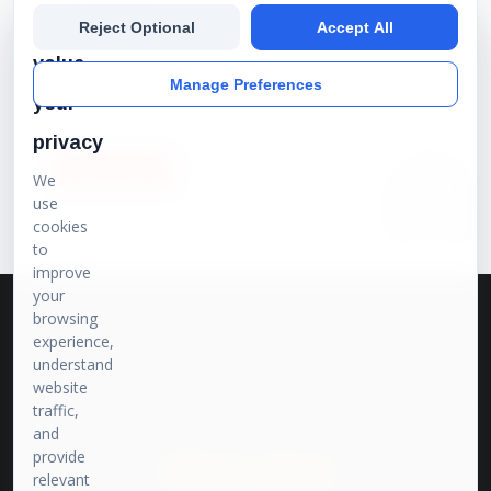
We
Reject Optional
Accept All
Subscribe our newsletter to get the best stories into
your inbox!
value
Manage Preferences
your
privacy
SUBSCRIBE
We
use
cookies
to
improve
your
browsing
experience,
understand
website
traffic,
and
provide
प्रेरणा संवाद
relevant