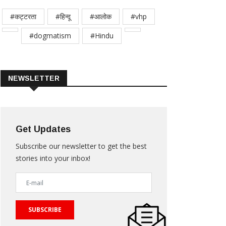
#कट्टरता
#हिन्दू
#आलोक
#vhp
#dogmatism
#Hindu
NEWSLETTER
Get Updates
Subscribe our newsletter to get the best
stories into your inbox!
SUBSCRIBE