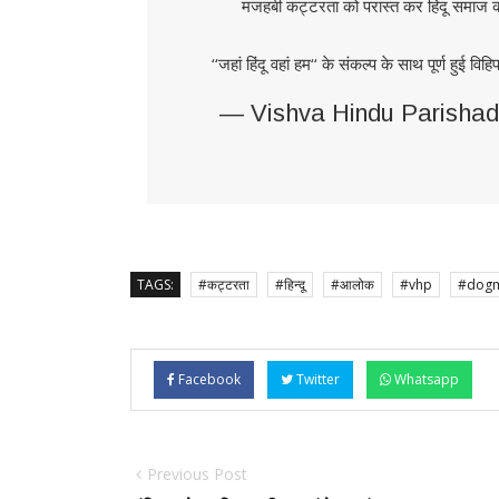
मजहबी कट्टरता को परास्त कर हिंदू समाज को स
‘‘जहां हिंदू वहां हम‘‘ के संकल्प के साथ पूर्ण हुई वि
— Vishva Hindu Parisha
TAGS:
#कट्टरता
#हिन्दू
#आलोक
#vhp
#dogm
Facebook
Twitter
Whatsapp
Previous Post