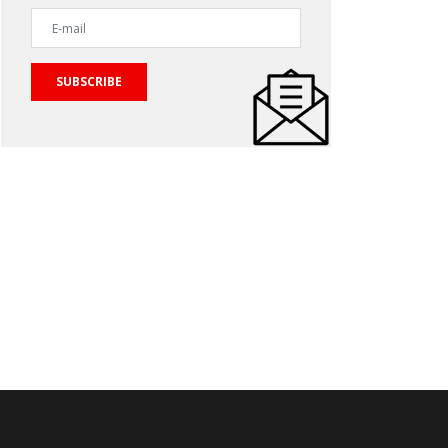
SUBSCRIBE
स्थता की बाद भी अभावग्रस्त बच्चों का जीवन
अयोध्या महोत्सव में दिखे भारतीय संस्कृति के विविध
र रही 70 वर्षीय पार्वती
रंग
रणा डैस्क
02-Jan-2023
प्रेरणा डैस्क
03-Jan-2023