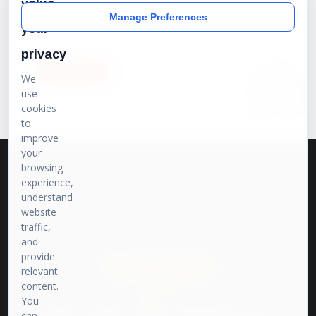
value
Manage Preferences
your
privacy
SUBSCRIBE
We
use
cookies
to
improve
your
browsing
experience,
understand
website
traffic,
and
provide
प्रेरणा संवाद
relevant
content.
भारत की बात
You
प्रेरणा मीडिया पर हम इतिहास, राजनीति और समसामयिक विषयों पर तथ्यपरक और
can