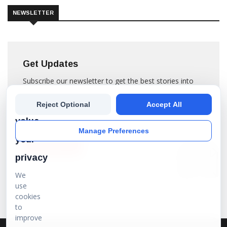
NEWSLETTER
Get Updates
Subscribe our newsletter to get the best stories into
your inbox!
We
Reject Optional
Accept All
value
Manage Preferences
your
SUBSCRIBE
privacy
We
use
cookies
to
improve