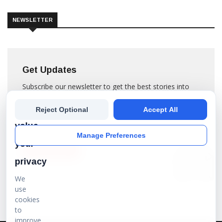
NEWSLETTER
Get Updates
Subscribe our newsletter to get the best stories into
your inbox!
We
Reject Optional
Accept All
value
Manage Preferences
your
SUBSCRIBE
privacy
We
use
cookies
to
improve