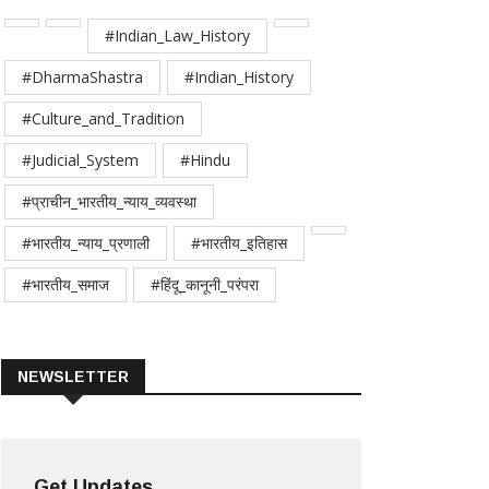
#Indian_Law_History
#DharmaShastra
#Indian_History
#Culture_and_Tradition
#Judicial_System
#Hindu
#प्राचीन_भारतीय_न्याय_व्यवस्था
#भारतीय_न्याय_प्रणाली
#भारतीय_इतिहास
#भारतीय_समाज
#हिंदू_कानूनी_परंपरा
NEWSLETTER
Get Updates