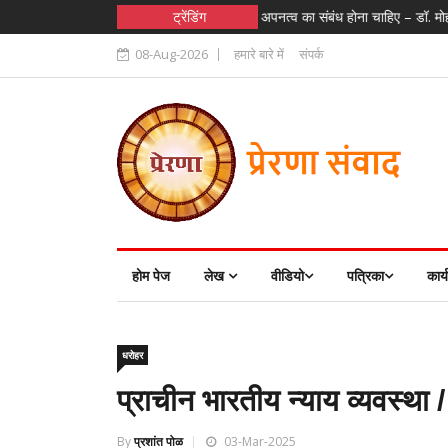
ा अभियान
|
सार्थक संवाद के लिए अपनत्व का संबंध होना चाहिए – डॉ. मोहन भागवत जी
ट्रेंडिंग
08-Aug-2026
हमारे बारे में
संपर्क
होम पेज
लेख
वीडियो
पत्रिका
कार्
धरोहर
प्राचीन भारतीय न्याय व्यवस्था 
By
प्रशांत पोळ
03-Mar-2025