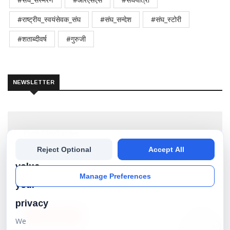
#राष्ट्रीय_स्वयंसेवक_संघ
#संघ_सन्देश
#संघ_स्टोरी
#शताब्दीवर्ष
#गुरुजी
NEWSLETTER
Get Updates
We
Reject Optional
Accept All
Subscribe our newsletter to get the best stories into
your inbox!
value
Manage Preferences
your
privacy
SUBSCRIBE
We