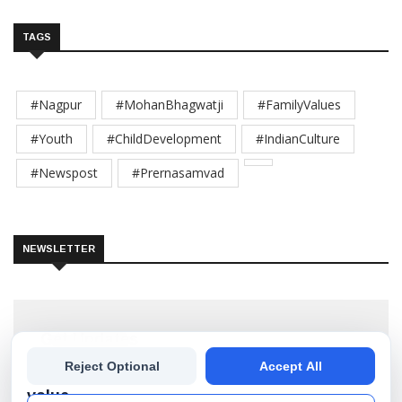
TAGS
#Nagpur
#MohanBhagwatji
#FamilyValues
#Youth
#ChildDevelopment
#IndianCulture
#Newspost
#Prernasamvad
NEWSLETTER
Get Updates
We
Reject Optional
Accept All
Subscribe our newsletter to get the best stories into
your inbox!
value