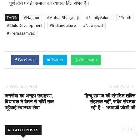
पूर्ण होने पर ही समाज का व्यापक हित संभव है।
TAGS:
#Nagpur
#MohanBhagwatji
#FamilyValues
#Youth
#ChildDevelopment
#IndianCulture
#Newspost
#Prernasamvad
Facebook
Twitter
Whatsapp
Previous Post
Next Post
जनसेवा का अनूठा उदाहरण,
हिन्दू समाज की संगठित शक्ति
विधायक ने वेतन से गाँवों तक
संहारक नहीं, सदैव संरक्षक
पहुँचाई स्वास्थ्य सेवा
रही है – भय्याजी जोशी जी
RELATED POSTS