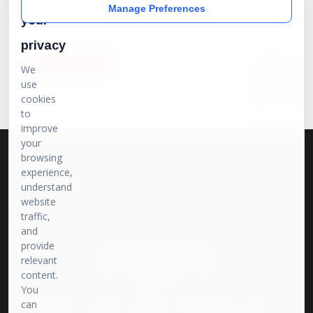
Manage Preferences
your
privacy
SUBSCRIBE
We
use
cookies
to
improve
your
browsing
experience,
understand
website
traffic,
and
provide
प्रेरणा संवाद
relevant
content.
भारत की बात
You
प्रेरणा मीडिया पर हम इतिहास, राजनीति और समसामयिक विषयों पर तथ्यपरक और
can