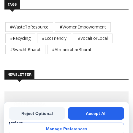
TAGS
#WasteToResource
#WomenEmpowerment
#Recycling
#EcoFriendly
#VocalForLocal
#SwachhBharat
#AtmanirbharBharat
NEWSLETTER
Get Updates
We
Reject Optional
Accept All
Subscribe our newsletter to get the best stories into
your inbox!
value
Manage Preferences