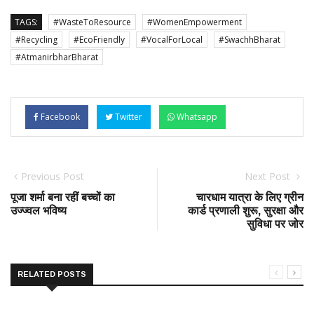
TAGS:
#WasteToResource
#WomenEmpowerment
#Recycling
#EcoFriendly
#VocalForLocal
#SwachhBharat
#AtmanirbharBharat
Facebook
Twitter
Whatsapp
Previous Post
Next Post
पूजा शर्मा बना रहीं बच्चों का
चारधाम यात्रा के लिए ग्रीन
उज्ज्वल भविष्य
कार्ड प्रणाली शुरू, सुरक्षा और
सुविधा पर जोर
RELATED POSTS