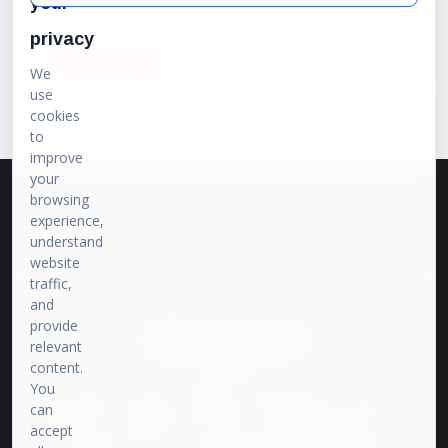
your
privacy
SUBSCRIBE
We
use
cookies
to
improve
your
browsing
experience,
understand
website
traffic,
and
provide
प्रेरणा संवाद
relevant
content.
भारत की बात
You
प्रेरणा मीडिया पर हम इतिहास, राजनीति और समसामयिक विषयों पर तथ्यपरक और
can
गूढ़ विश्लेषण के साथ सूचनाएं उपलब्ध करवाते हैं। यह प्राथमिक स्रोतों से प्राप्त तथ्यों
accept