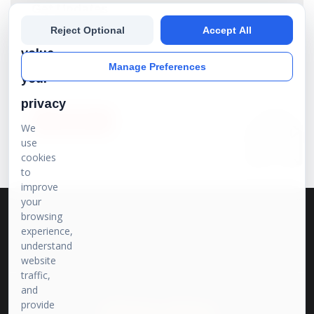
Get Updates
We
Reject Optional
Accept All
Subscribe our newsletter to get the best stories into
your inbox!
value
Manage Preferences
your
privacy
SUBSCRIBE
We
use
cookies
to
improve
your
browsing
experience,
understand
website
traffic,
and
provide