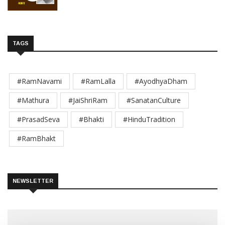
TAGS
#RamNavami
#RamLalla
#AyodhyaDham
#Mathura
#JaiShriRam
#SanatanCulture
#PrasadSeva
#Bhakti
#HinduTradition
#RamBhakt
NEWSLETTER