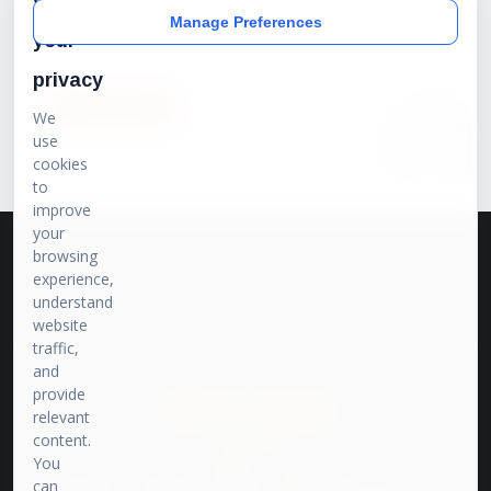
value
Manage Preferences
your
privacy
SUBSCRIBE
We
use
cookies
to
improve
your
browsing
experience,
understand
website
traffic,
and
provide
प्रेरणा संवाद
relevant
content.
भारत की बात
You
प्रेरणा मीडिया पर हम इतिहास, राजनीति और समसामयिक विषयों पर तथ्यपरक और
can