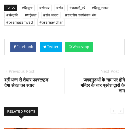
TAGS:
#हिन्दुत्व
#संकल्प
#संघ
#शताब्दी_वर्ष
#हिन्दू_समाज
#संस्कृति
#श्रृंखला
#संघ_यात्रा
#राष्ट्रीय_स्वयंसेवक_संघ
#prernasamvad
#prernavichar
Facebook
Twitter
Whatsapp
Previous Post
Next Post
श्रीअन्न से तैयार फास्टफूड
जगद्गुरुओं के नाम पर होंगे
देगा सेहत का स्वाद
मन्दिर के चार प्रवेश द्वारों के
नाम
RELATED POSTS