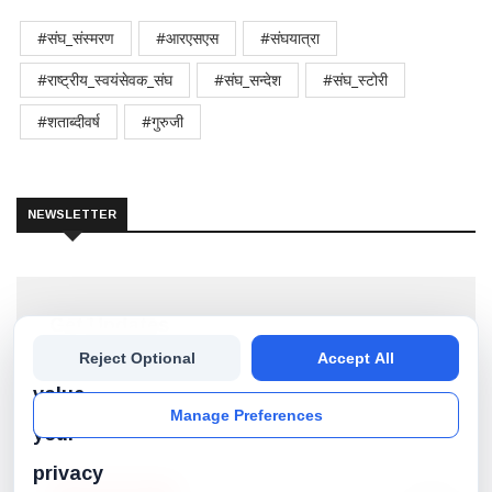
#संघ_संस्मरण
#आरएसएस
#संघयात्रा
#राष्ट्रीय_स्वयंसेवक_संघ
#संघ_सन्देश
#संघ_स्टोरी
#शताब्दीवर्ष
#गुरुजी
NEWSLETTER
Get Updates
We
Reject Optional
Accept All
Subscribe our newsletter to get the best stories into
your inbox!
value
Manage Preferences
your
privacy