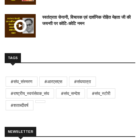
स्वतंत्रता सेनानी, विचारक एवं दार्शनिक रोहित मेहता जी की
जयन्ती पर कोटि-कोटि नमन
TAGS
#संघ_संस्मरण
#आरएसएस
#संघयात्रा
#राष्ट्रीय_स्वयंसेवक_संघ
#संघ_सन्देश
#संघ_स्टोरी
#शताब्दीवर्ष
NEWSLETTER