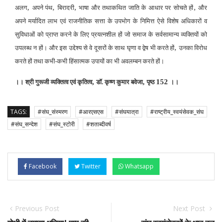
,
,
,
,
अलग
अपने पंथ
बिरादरी
भाषा और तथाकथित जाति के आधार पर सोचते हों
और
अपने मर्यादित लाभ एवं राजनीतिक सत्ता के उपभोग के निमित्त ऐसे विशेष अधिकारों व
सुविधाओं को प्राप्त करने के लिए प्रयत्नशील हों जो समाज के सर्वसामान्य व्यक्तियों को
,
उपलब्ध न हों। और इस उद्देश्य से वे दूसरों के साथ घृणा व द्वेष भी करते हों
उनका विरोध
करते हों तथा कभी-कभी हिंसात्मक उपायों का भी अवलम्बन करते हों।
,
,
152
।। श्री गुरूजी व्यक्तित्व एवं कृतित्व
डॉ. कृष्ण कुमार बवेजा
पृष्ठ
।।
TAGS:
#संघ_संस्मरण
#आरएसएस
#संघयात्रा
#राष्ट्रीय_स्वयंसेवक_संघ
#संघ_सन्देश
#संघ_स्टोरी
#शताब्दीवर्ष
Facebook
Twitter
Whatsapp
Previous Post
Next Post