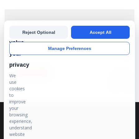
Get Updates
We
Reject Optional
Accept All
Subscribe our newsletter to get the best stories into
your inbox!
value
Manage Preferences
your
privacy
SUBSCRIBE
We
use
cookies
to
improve
your
browsing
experience,
understand
website