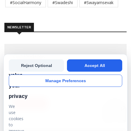
#SocialHarmony
#Swadeshi
#Swayamsevak
NEWSLETTER
Get Updates
We
Reject Optional
Accept All
Subscribe our newsletter to get the best stories into
your inbox!
value
Manage Preferences
your
privacy
SUBSCRIBE
We
use
cookies
to
improve