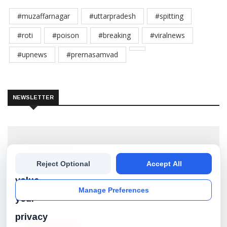
#muzaffarnagar
#uttarpradesh
#spitting
#roti
#poison
#breaking
#viralnews
#upnews
#prernasamvad
NEWSLETTER
Get Updates
We
Reject Optional
Accept All
Subscribe our newsletter to get the best stories into
your inbox!
value
Manage Preferences
your
privacy