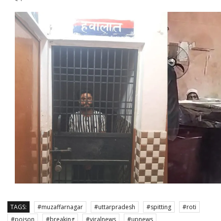
TAGS:
#muzaffarnagar
#uttarpradesh
#spitting
#roti
#poison
#breaking
#viralnews
#upnews