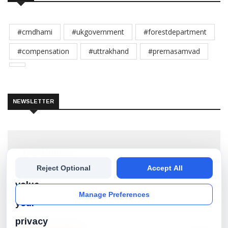
#cmdhami
#ukgovernment
#forestdepartment
#compensation
#uttrakhand
#prernasamvad
NEWSLETTER
Get Updates
We
Reject Optional
Accept All
Subscribe our newsletter to get the best stories into
your inbox!
value
Manage Preferences
your
privacy