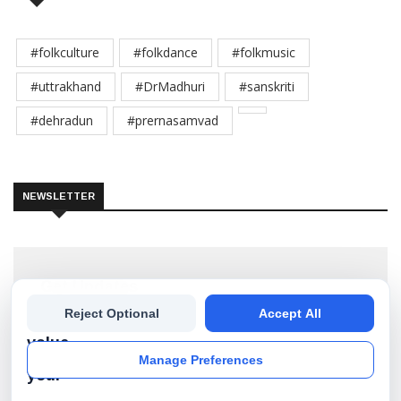
#folkculture
#folkdance
#folkmusic
#uttrakhand
#DrMadhuri
#sanskriti
#dehradun
#prernasamvad
NEWSLETTER
Get Updates
We
Reject Optional
Accept All
Subscribe our newsletter to get the best stories into
your inbox!
value
Manage Preferences
your