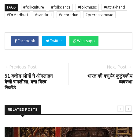
TAGS:
#folkculture
#folkdance
#folkmusic
#uttrakhand
#DrMadhuri
#sanskriti
#dehradun
#prernasamvad
Facebook
Twitter
Whatsapp
Previous Post
Next Post
51 करोड़ लोगों ने ऑनलाइन
भारत की वसुधैव कुटुंबकीय
देखी रामलीला, बना विश्व
व्यवस्था
रिकॉर्ड
RELATED POSTS