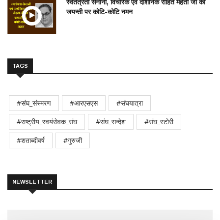
स्वतंत्रता सेनानी, विचारक एवं दार्शनिक रोहित मेहता जी की
जयन्ती पर कोटि-कोटि नमन
TAGS
#संघ_संस्मरण
#आरएसएस
#संघयात्रा
#राष्ट्रीय_स्वयंसेवक_संघ
#संघ_सन्देश
#संघ_स्टोरी
#शताब्दीवर्ष
#गुरुजी
NEWSLETTER