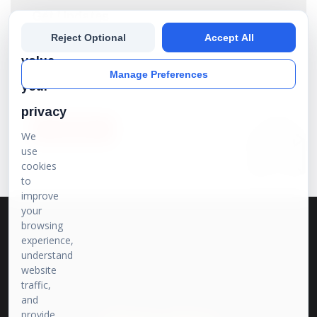
Get Updates
We
Reject Optional
Accept All
Subscribe our newsletter to get the best stories into
your inbox!
value
Manage Preferences
your
privacy
SUBSCRIBE
We
use
cookies
to
improve
your
browsing
experience,
understand
website
traffic,
and
provide