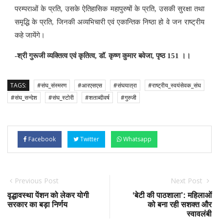
परम्पराओं के प्रति
,
उसके ऐतिहासिक महापुरुषों के प्रति
,
उसकी सुरक्षा तथा
समृद्धि के प्रति
,
जिनकी अव्यभिचारी एवं एकान्तिक निष्ठा हो वे जन राष्ट्रीय
कहे जायेंगे।
-
श्री गुरूजी व्यक्तित्व एवं कृतित्व
,
डॉ. कृष्ण कुमार बवेजा
,
पृष्ठ
151
।।
TAGS:
#संघ_संस्मरण
#आरएसएस
#संघयात्रा
#राष्ट्रीय_स्वयंसेवक_संघ
#संघ_सन्देश
#संघ_स्टोरी
#शताब्दीवर्ष
#गुरुजी
Facebook
Twitter
Whatsapp
Previous Post
Next Post
वृद्धावस्था पेंशन को लेकर योगी
‘बेटी की पाठशाला’: महिलाओं
सरकार का बड़ा निर्णय
को बना रही सशक्त और
स्वावलंबी