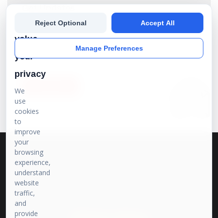
Get Updates
We
Reject Optional
Accept All
Subscribe our newsletter to get the best stories into
your inbox!
value
Manage Preferences
your
privacy
SUBSCRIBE
We
use
cookies
to
improve
your
browsing
experience,
understand
website
traffic,
and
provide