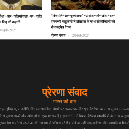
“विजयति~सः~पुरुषोत्तमः”~अर्थात~जो~जीता~वह~पुरुषोत्तम,
तीक्षा~और~जलियांवाला~का~प्रतिशोध~
वामपन्थी चाटुकारों ने इतिहास के साथ लोकोक्तियों को
 सिंह की कहानी
भी कलुषित किया
30-Jul-2021
प्रेरणा डेस्क
28-Jul-2021
प्रेरणा संवाद
भारत की बात
 पर हम इतिहास, राजनीति और समसामयिक विषयों पर तथ्यपरक और गूढ़ विश्लेषण के साथ सूचनाएं उपलब्ध
ं से प्राप्त तथ्यों और आंकड़ों का एक भण्डार है। हमारी टीम में विषय-विशेषज्ञ शोधार्थियों के साथ अनुभव
प्रकाशित करने से पहले उसकी गहनता से जाँच करते हैं। यदि आपकी पत्रकारिता और सामाजिक विषयों प