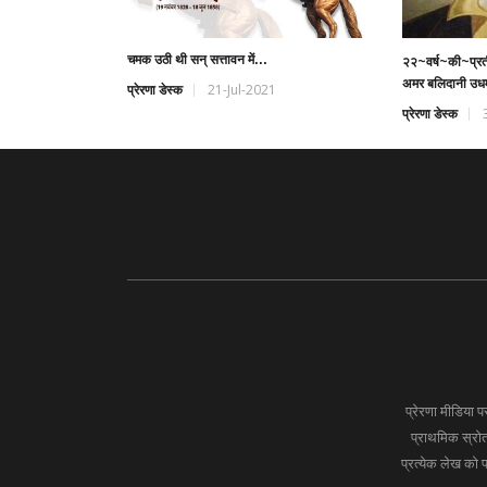
चमक उठी थी सन् सत्तावन में...
२२~वर्ष~की~प्र
अमर बलिदानी उधम
प्रेरणा डेस्क
21-Jul-2021
प्रेरणा डेस्क
प्रेरणा मीडिया
प्राथमिक स्रोतो
प्रत्येक लेख को 