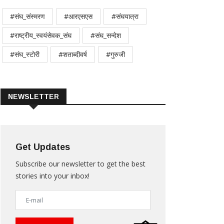
#संघ_संस्मरण
#आरएसएस
#संघयात्रा
#राष्ट्रीय_स्वयंसेवक_संघ
#संघ_सन्देश
#संघ_स्टोरी
#शताब्दीवर्ष
#गुरुजी
NEWSLETTER
Get Updates
Subscribe our newsletter to get the best
stories into your inbox!
ग की प्रतिमूर्ति~स्वामी लक्ष्मणानन्द, वनवासियों के
109 घंटे की सर्जरी और हैदराबाद मुक्त
दर्शक
दीपिका मनोहर
17-Sep-2021
रणा डेस्क
23-Aug-2021