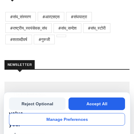
#संघ_संस्मरण
#आरएसएस
#संघयात्रा
#राष्ट्रीय_स्वयंसेवक_संघ
#संघ_सन्देश
#संघ_स्टोरी
#शताब्दीवर्ष
#गुरुजी
NEWSLETTER
Get Updates
We
Reject Optional
Accept All
Subscribe our newsletter to get the best stories into
your inbox!
value
Manage Preferences
your