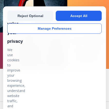
We
Reject Optional
Accept All
value
Manage Preferences
your
privacy
We
use
cookies
to
improve
"राहुल" नहीं, दानिश था वो – प्रेम की आड़ में 9 साल का मजहबी कैदखाना
your
browsing
By
प्रेरणा डेस्क
06-Jul-2025
experience,
understand
website
Read more ...
traffic,
and