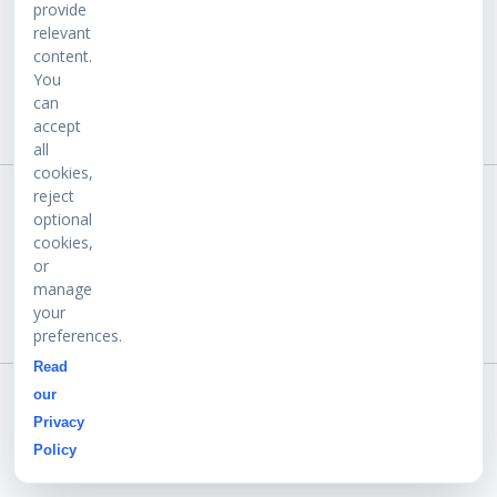
provide
relevant
content.
You
can
accept
all
cookies,
reject
optional
cookies,
or
manage
your
प्रदेश में कन्वर्जन रोकने के लिए बने कठोर कानून – विहिप
preferences.
Read
By
प्रेरणा डेस्क
11-Jul-2025
our
Privacy
Read more ...
Policy