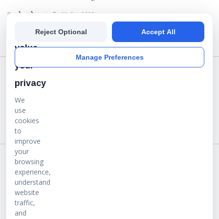
Read more ...
We
Reject Optional
Accept All
value
Manage Preferences
your
privacy
We
use
cookies
to
improve
your
browsing
experience,
understand
website
बालासाहब ने क्यों कहा- भूतकाल के विवादों को वर्तमान में नहीं लाना चाहिए?
traffic,
and
By
प्रेरणा डेस्क
07-Oct-2025