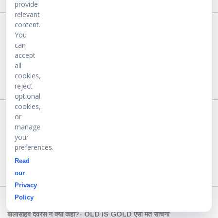
provide
relevant
Read more ...
content.
You
can
accept
जब बालासाहब देवरस ने बताया ‘हिन्दू’ कौन है?
all
cookies,
By
प्रेरणा डेस्क
08-Oct-2025
reject
optional
cookies,
Read more ...
or
manage
your
preferences.
जब बालासाहब देवरस ने बताया ‘हिन्दू’ कौन है?
Read
By
प्रेरणा डेस्क
08-Oct-2025
our
Privacy
Policy
Read more ...