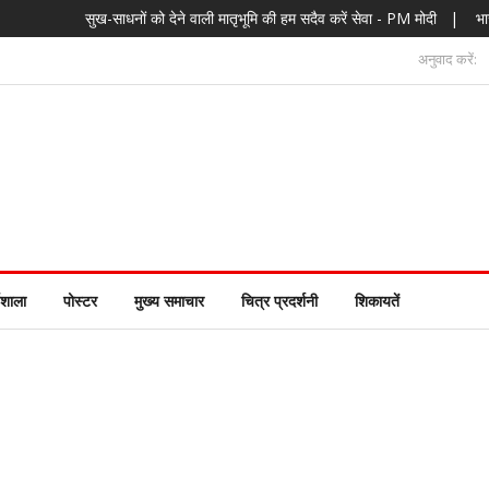
सुख-साधनों को देने वाली मातृभूमि की हम सदैव करें सेवा - PM मोदी
|
भारत के ‘स्व’ का आ
अनुवाद करें:
यशाला
पोस्टर
मुख्य समाचार
चित्र प्रदर्शनी
शिकायतें